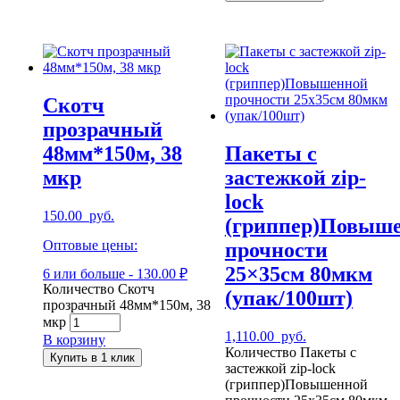
Скотч
прозрачный
48мм*150м, 38
Пакеты с
мкр
застежкой zip-
lock
150.00
руб.
(гриппер)Повыш
Оптовые цены:
прочности
25×35см 80мкм
6 или больше - 130.00 ₽
Количество Скотч
(упак/100шт)
прозрачный 48мм*150м, 38
мкр
1,110.00
руб.
В корзину
Количество Пакеты с
Купить в 1 клик
застежкой zip-lock
(гриппер)Повышенной