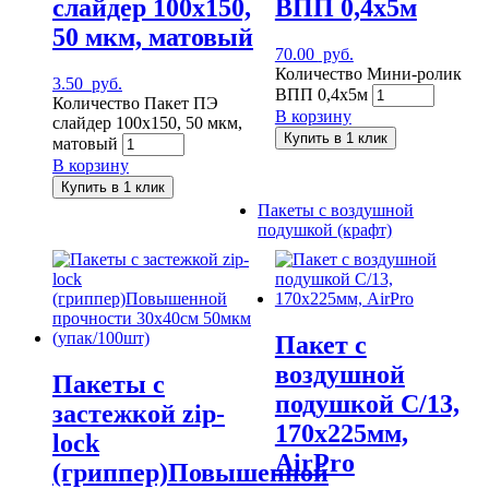
слайдер 100х150,
ВПП 0,4х5м
50 мкм, матовый
70.00
руб.
Количество Мини-ролик
3.50
руб.
ВПП 0,4х5м
Количество Пакет ПЭ
В корзину
слайдер 100х150, 50 мкм,
Купить в 1 клик
матовый
В корзину
Купить в 1 клик
Пакеты с воздушной
подушкой (крафт)
Пакет с
воздушной
Пакеты с
подушкой C/13,
застежкой zip-
170х225мм,
lock
AirPro
(гриппер)Повышенной