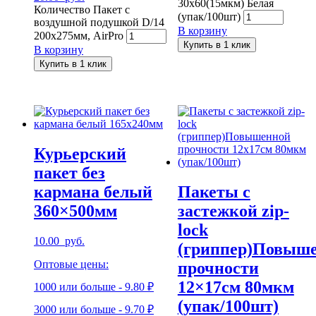
30х60(15мкм) Белая
Количество Пакет с
(упак/100шт)
воздушной подушкой D/14
В корзину
200х275мм, AirPro
Купить в 1 клик
В корзину
Купить в 1 клик
Курьерский
пакет без
кармана белый
Пакеты с
360×500мм
застежкой zip-
lock
10.00
руб.
(гриппер)Повыш
Оптовые цены:
прочности
12×17см 80мкм
1000 или больше - 9.80 ₽
(упак/100шт)
3000 или больше - 9.70 ₽