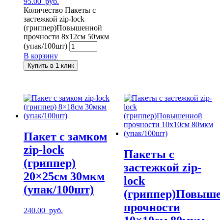
95.00
руб.
Количество Пакеты с
застежкой zip-lock
(гриппер)Повышенной
прочности 8x12см 50мкм
(упак/100шт)
В корзину
Купить в 1 клик
Пакет с замком
zip-lock
Пакеты с
(гриппер)
застежкой zip-
20×25см 30мкм
lock
(упак/100шт)
(гриппер)Повыш
прочности
240.00
руб.