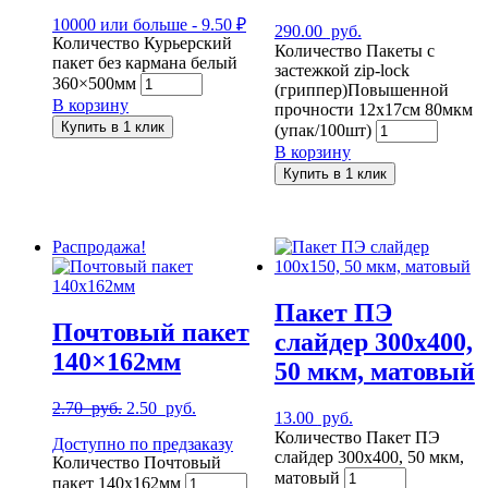
10000 или больше - 9.50 ₽
290.00
руб.
Количество Курьерский
Количество Пакеты с
пакет без кармана белый
застежкой zip-lock
360×500мм
(гриппер)Повышенной
В корзину
прочности 12x17см 80мкм
Купить в 1 клик
(упак/100шт)
В корзину
Купить в 1 клик
Распродажа!
Пакет ПЭ
Почтовый пакет
слайдер 300х400,
140×162мм
50 мкм, матовый
2.70
руб.
2.50
руб.
13.00
руб.
Количество Пакет ПЭ
Доступно по предзаказу
слайдер 300х400, 50 мкм,
Количество Почтовый
матовый
пакет 140x162мм