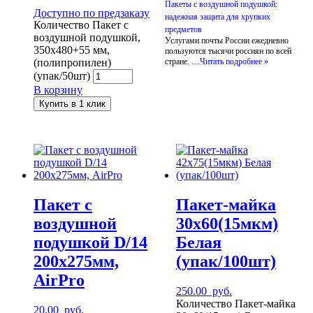
Пакеты с воздушной подушкой:
Доступно по предзаказу
надежная защита для хрупких
Количество Пакет с
предметов
воздушной подушкой,
Услугами почты России ежедневно
350х480+55 мм,
пользуются тысячи россиян по всей
(полипропилен)
стране. …
Читать подробнее »
(упак/50шт)
В корзину
Купить в 1 клик
Пакет с
Пакет-майка
воздушной
30х60(15мкм)
подушкой D/14
Белая
200х275мм,
(упак/100шт)
AirPro
250.00
руб.
Количество Пакет-майка
20.00
руб.