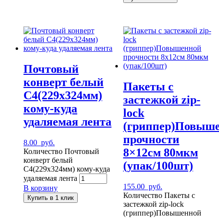
Почтовый
конверт белый
Пакеты с
C4(229х324мм)
застежкой zip-
кому-куда
lock
удаляемая лента
(гриппер)Повыш
прочности
8.00
руб.
8×12см 80мкм
Количество Почтовый
конверт белый
(упак/100шт)
C4(229х324мм) кому-куда
удаляемая лента
155.00
руб.
В корзину
Количество Пакеты с
Купить в 1 клик
застежкой zip-lock
(гриппер)Повышенной