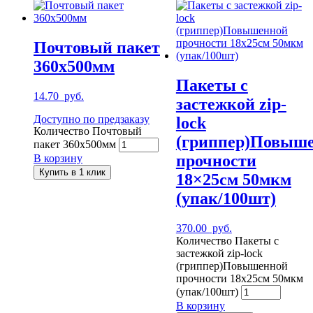
Почтовый пакет
360х500мм
Пакеты с
14.70
руб.
застежкой zip-
Доступно по предзаказу
lock
Количество Почтовый
(гриппер)Повыш
пакет 360х500мм
прочности
В корзину
Купить в 1 клик
18×25см 50мкм
(упак/100шт)
370.00
руб.
Количество Пакеты с
застежкой zip-lock
(гриппер)Повышенной
прочности 18x25см 50мкм
(упак/100шт)
В корзину