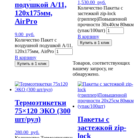
1,530.00
руб.
подушкой A/11,
Количество Пакеты с
120х175мм,
застежкой zip-lock
(гриппер)Повышенной
AirPro
прочности 30x40см 80мкм
(упак/100шт)
9.00
руб.
В корзину
Количество Пакет с
Купить в 1 клик
воздушной подушкой A/11,
120х175мм, AirPro
В корзину
Товаров, соответствующих
Купить в 1 клик
вашему запросу, не
обнаружено.
Термоэтикетки
75×120 ЭКО (300
шт/рул)
Пакеты с
застежкой zip-
280.00
руб.
lock
Количество Термоэтикетки