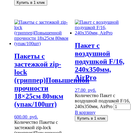
Купить в 1 клик
Пакет с
воздушной
Пакеты с
подушкой F/16,
застежкой zip-
240х350мм,
lock
AirPro
(гриппер)Повышенной
прочности
27.00
руб.
18×25см 80мкм
Количество Пакет с
воздушной подушкой F/16,
(упак/100шт)
240х350мм, AirPro
В корзину
600.00
руб.
Купить в 1 клик
Количество Пакеты с
застежкой zip-lock
(гриппер)Повышенной