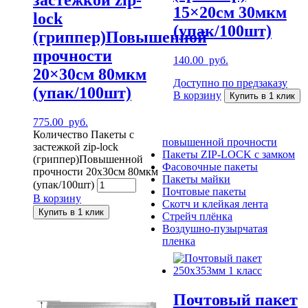
15×20см 30мкм
lock
(упак/100шт)
(гриппер)Повышенной
прочности
140.00
руб.
20×30см 80мкм
Доступно по предзаказу
(упак/100шт)
В корзину
Купить в 1 клик
775.00
руб.
Количество Пакеты с
повышенной прочности
застежкой zip-lock
Пакеты ZIP-LOCK с замком
(гриппер)Повышенной
Фасовочные пакеты
прочности 20x30см 80мкм
Пакеты майки
(упак/100шт)
Почтовые пакеты
В корзину
Скотч и клейкая лента
Купить в 1 клик
Стрейч плёнка
Воздушно-пузырчатая
пленка
Почтовый пакет