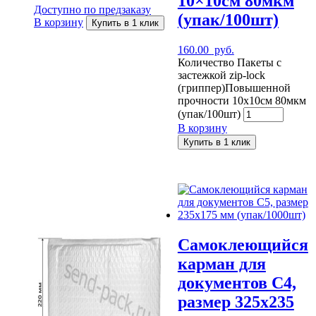
10×10см 80мкм
Доступно по предзаказу
(упак/100шт)
В корзину
Купить в 1 клик
160.00
руб.
Количество Пакеты с
застежкой zip-lock
(гриппер)Повышенной
прочности 10x10см 80мкм
(упак/100шт)
В корзину
Купить в 1 клик
Самоклеющийся
карман для
документов C4,
размер 325х235