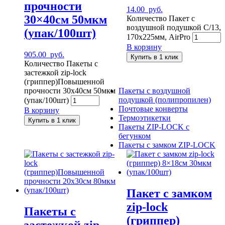
прочности
14.00
руб.
30×40см 50мкм
Количество Пакет с
воздушной подушкой C/13,
(упак/100шт)
170х225мм, AirPro
В корзину
905.00
руб.
Купить в 1 клик
Количество Пакеты с
застежкой zip-lock
(гриппер)Повышенной
Пакеты с воздушной
прочности 30x40см 50мкм
подушкой (полипропилен)
(упак/100шт)
Почтовые конверты
В корзину
Термоэтикетки
Купить в 1 клик
Пакеты ZIP-LOCK с
бегунком
Пакеты с замком ZIP-LOCK
Пакет с замком
zip-lock
Пакеты с
(гриппер)
застежкой zip-