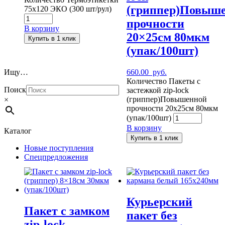
(гриппер)Повыш
75x120 ЭКО (300 шт/рул)
прочности
В корзину
20×25см 80мкм
Купить в 1 клик
(упак/100шт)
Ищу…
660.00
руб.
Количество Пакеты с
Поиск
застежкой zip-lock
(гриппер)Повышенной
×
прочности 20x25см 80мкм
(упак/100шт)
В корзину
Каталог
Купить в 1 клик
Новые поступления
Спецпредложения
Курьерский
Пакет с замком
пакет без
zip-lock