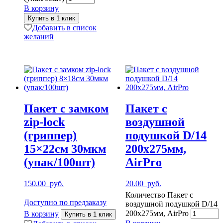
В корзину
Купить в 1 клик
Добавить в список
желаний
Пакет с замком
Пакет с
zip-lock
воздушной
(гриппер)
подушкой D/14
15×22см 30мкм
200х275мм,
(упак/100шт)
AirPro
150.00
руб.
20.00
руб.
Количество Пакет с
Доступно по предзаказу
воздушной подушкой D/14
200х275мм, AirPro
В корзину
Купить в 1 клик