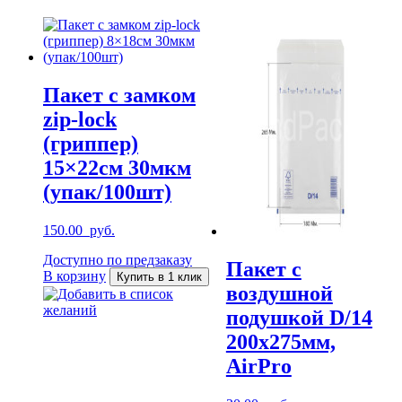
Пакет с замком
zip-lock
(гриппер)
15×22см 30мкм
(упак/100шт)
150.00
руб.
Доступно по предзаказу
Пакет с
В корзину
Купить в 1 клик
воздушной
Добавить в список
желаний
подушкой D/14
200х275мм,
AirPro