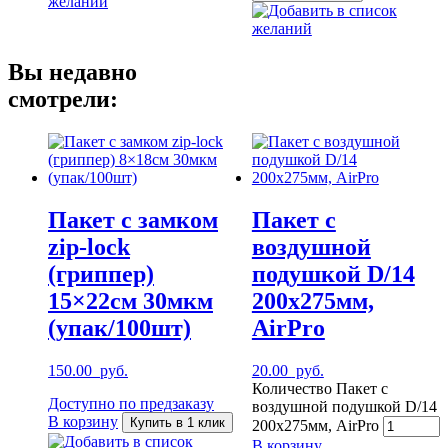
желаний
Добавить в список
желаний
Вы недавно
смотрели:
Пакет с замком
Пакет с
zip-lock
воздушной
(гриппер)
подушкой D/14
15×22см 30мкм
200х275мм,
(упак/100шт)
AirPro
150.00
руб.
20.00
руб.
Количество Пакет с
Доступно по предзаказу
воздушной подушкой D/14
В корзину
Купить в 1 клик
200х275мм, AirPro
Добавить в список
В корзину